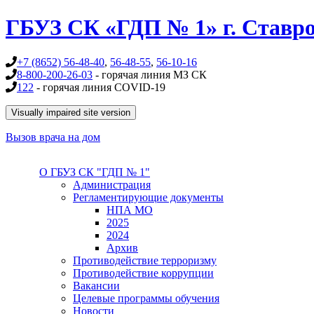
Перейти к основному содержанию
ГБУЗ СК «ГДП № 1» г. Ставр
+7 (8652) 56-48-40
,
56-48-55
,
56-10-16
8-800-200-26-03
- горячая линия МЗ СК
122
- горячая линия COVID-19
Вызов врача на дом
О ГБУЗ СК "ГДП № 1"
Администрация
Регламентирующие документы
НПА МО
2025
2024
Архив
Противодействие терроризму
Противодействие коррупции
Вакансии
Целевые программы обучения
Новости