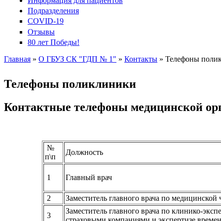
Информация для пациентов
Подразделения
COVID-19
Отзывы
80 лет Победы!
Главная
»
О ГБУЗ СК "ГДП № 1"
»
Контакты
» Телефоны поли
Вы здесь
Телефоны поликлиники
Контактные телефоны медицинской орг
№
Должность
п\п
1
Главный врач
2
Заместитель главного врача по медицинской 
Заместитель главного врача по клинико-экспе
3
страховыми компаниями и экспертизе време