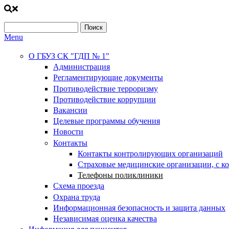
Поиск
Форма поиска
Menu
О ГБУЗ СК "ГДП № 1"
Администрация
Регламентирующие документы
Противодействие терроризму
Противодействие коррупции
Вакансии
Целевые программы обучения
Новости
Контакты
Контакты контролирующих организаций
Страховые медицинские организации, с к
Телефоны поликлиники
Схема проезда
Охрана труда
Информационная безопасность и защита данных
Независимая оценка качества