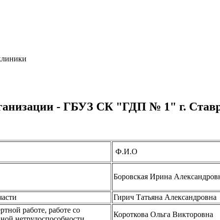
клиники
анизации - ГБУЗ СК "ГДП № 1" г. Став
Ф.И.О
Боровская Ирина Александров
части
Гирич Татьяна Александровна
ртной работе, работе со
Короткова Ольга Викторовна
нной нетрудоспособности