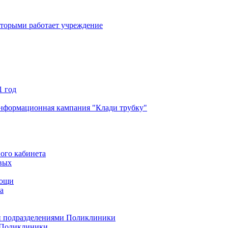
оторыми работает учреждение
1 год
информационная кампания "Клади трубку"
ого кабинета
вых
мощи
а
и подразделениями Поликлиники
 Поликлиники