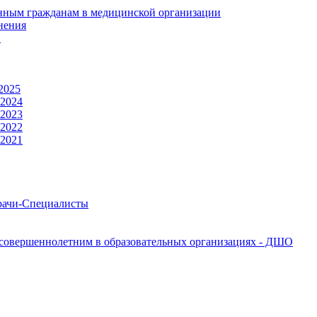
нным гражданам в медицинской организации
нения
й
2025
 2024
 2023
 2022
 2021
Врачи-Специалисты
совершеннолетним в образовательных организациях - ДШО