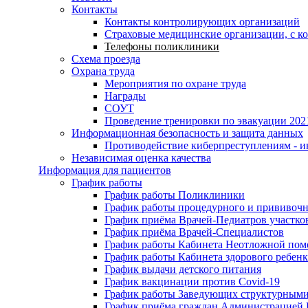
Контакты
Контакты контролирующих организаций
Страховые медицинские организации, с к
Телефоны поликлиники
Схема проезда
Охрана труда
Мероприятия по охране труда
Награды
СОУТ
Проведение тренировки по эвакуации 202
Информационная безопасность и защита данных
Противодействие киберпреступлениям - 
Независимая оценка качества
Информация для пациентов
График работы
График работы Поликлиники
График работы процедурного и прививочн
График приёма Врачей-Педиатров участко
График приёма Врачей-Специалистов
График работы Кабинета Неотложной по
График работы Кабинета здорового ребенк
График выдачи детского питания
График вакцинации против Covid-19
График работы Заведующих структурным
График приёма граждан Администрацией