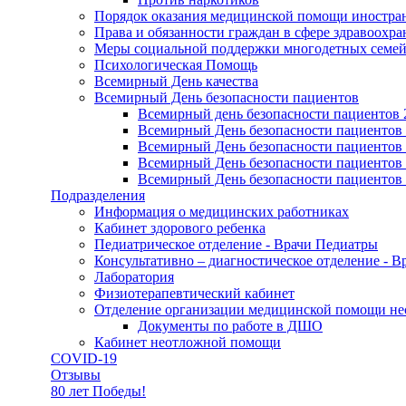
Порядок оказания медицинской помощи иностра
Права и обязанности граждан в сфере здравоохра
Меры социальной поддержки многодетных семе
Психологическая Помощь
Всемирный День качества
Всемирный День безопасности пациентов
Всемирный день безопасности пациентов 
Всемирный День безопасности пациентов
Всемирный День безопасности пациентов
Всемирный День безопасности пациентов
Всемирный День безопасности пациентов
Подразделения
Информация о медицинских работниках
Кабинет здорового ребенка
Педиатрическое отделение - Врачи Педиатры
Консультативно – диагностическое отделение - 
Лаборатория
Физиотерапевтический кабинет
Отделение организации медицинской помощи не
Документы по работе в ДШО
Кабинет неотложной помощи
COVID-19
Отзывы
80 лет Победы!