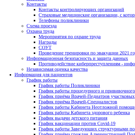
Контакты
Контакты контролирующих организаций
Страховые медицинские организации, с кото
Телефоны поликлиники
Схема проезда
Охрана труда
Мероприятия по охране труда
Награды
СОУТ
Проведение тренировки по эвакуации 2021 г
Информационная безопасность и защита данных
Противодействие киберпреступлениям - инфо
Независимая оценка качества
Информация для пациентов
График работы
График работы Поликлиники
График работы процедурного и прививочного
График приёма Врачей-Педиатров участковых
График приёма Врачей-Специалистов
График работы Кабинета Неотложной помощ
График работы Кабинета здорового ребенка
График выдачи детского питания
График вакцинации против Covid-19
График работы Заведующих структурными п
График приёма граждан Администрацией По