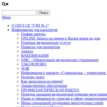
Поиск
Форма поиска
Menu
О ГБУЗ СК "ГДП № 1"
Информация для пациентов
График работы
ONLINE Запись на прием и Вызов врача на дом
Платные медицинские услуги
Правила для пациентов
Анкета
ВАКЦИНАЦИЯ
ОМС - Обязательное медицинское страхование
ТАКЗДОРОВО
ЗОЖ
Информация о проекте «Ставрополье – территория 
Полезно знать
Как записаться на прием?
Лекарственное обеспечение
ПРОФИЛАКТИЧЕСКАЯ РАБОТА
Порядок оказания медицинской помощи иностранн
Права и обязанности граждан в сфере здравоохране
Меры социальной поддержки многодетных семей