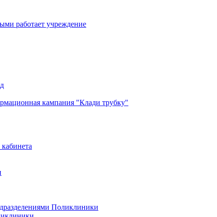
рыми работает учреждение
од
рмационная кампания "Клади трубку"
 кабинета
и
одразделениями Поликлиники
ликлиники