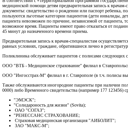
В соответствии с «Территориальной программой государственн
медицинской помощи детям предварительная запись к врачам-с
документы: свидетельство о рождении или паспорт ребенка, п
пользуются льготные категории пациентов (дети инвалиды, де
пациента невозможен по причине, независимой от пациента, т
возможное время. Пациенты имеют право отказаться от поданной
45 минут до назначенного времени приема.
Предварительная запись к врачам-специалистам осуществляется 
равных условиях, граждане, обратившиеся лично в регистратур
Поликлиника обслуживает пациентов с полисами следующих 
ООО "ВТБ - Медицинское страхование" филиал в Ставропольск
ООО "Ингосстрах-М" филиал в г. Ставрополе (в т.ч. полисы
Также обслуживаются иногородние пациенты при наличии поли
0000) либо Временного свидетельства (например 177 123456) с
"ЭМЭСК";
"Солидароность для жизни" (Sovita);
ОАО "СОГАЗ";
"РЕНЕССАНС СТРАХОВАНИЕ;
Страховая медицинская организация "АИБОЛИТ";
ЗАО "МАКС-М";