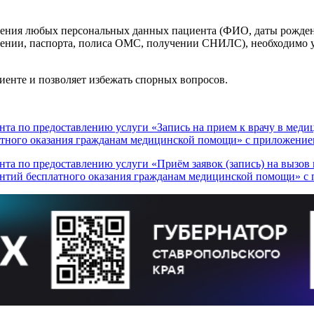
нения любых персональных данных пациента (ФИО, даты рождени
дении, паспорта, полиса ОМС, получении СНИЛС), необходимо у
иенте и позволяет избежать спорных вопросов.
ента по предоставлению услуги «Запись на прием к врачу в мед
тного оказания гражданам медицинской помощи» с приложением
ента по предоставлению услуги «Приём заявок (запись) на вызов
нтий бесплатного оказания гражданам медицинской помощи» с 