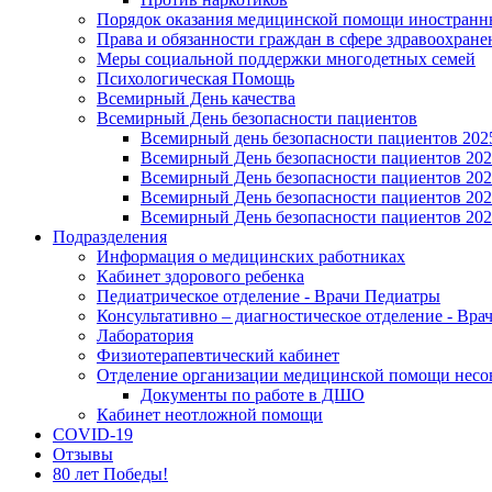
Порядок оказания медицинской помощи иностранн
Права и обязанности граждан в сфере здравоохране
Меры социальной поддержки многодетных семей
Психологическая Помощь
Всемирный День качества
Всемирный День безопасности пациентов
Всемирный день безопасности пациентов 202
Всемирный День безопасности пациентов 20
Всемирный День безопасности пациентов 20
Всемирный День безопасности пациентов 20
Всемирный День безопасности пациентов 20
Подразделения
Информация о медицинских работниках
Кабинет здорового ребенка
Педиатрическое отделение - Врачи Педиатры
Консультативно – диагностическое отделение - Вр
Лаборатория
Физиотерапевтический кабинет
Отделение организации медицинской помощи несо
Документы по работе в ДШО
Кабинет неотложной помощи
COVID-19
Отзывы
80 лет Победы!