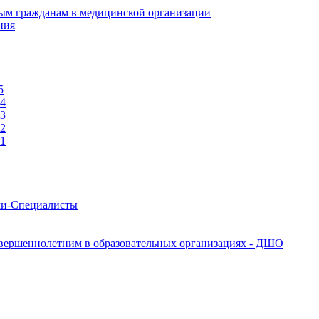
ым гражданам в медицинской организации
ния
5
24
23
22
21
ачи-Специалисты
вершеннолетним в образовательных организациях - ДШО