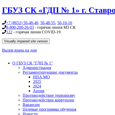
Перейти к основному содержанию
ГБУЗ СК «ГДП № 1» г. Ставр
+7 (8652) 56-48-40
,
56-48-55
,
56-10-16
8-800-200-26-03
- горячая линия МЗ СК
122
- горячая линия COVID-19
Вызов врача на дом
О ГБУЗ СК "ГДП № 1"
Администрация
Регламентирующие документы
НПА МО
2025
2024
Архив
Противодействие терроризму
Противодействие коррупции
Вакансии
Целевые программы обучения
Новости