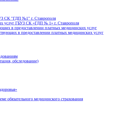
УЗ СК "ГДП №1" г. Ставрополя
х услуг ГБУЗ СК «ГДП № 1» г. Ставрополя
ующих в предоставлении платных медицинских услуг
ствующих в предоставлении платных медицинских услуг
едованиям
тация, обследование)
здоровья»
ме обязательного медицинского страхования