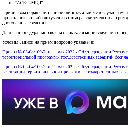
"АСКО-МЕД".
При первом обращении в поликлинику, а так же в случае изме
представителя) либо документов (номера свидетельства о рож
достоверные сведения.
Данная процедура направлена на актуализацию сведений о пец
Условия Записи на приём подробно указаны в:
Приказ № 03-04/109-2 от 11 мая 2022 - Об утверждении Реглам
территориальной программы государственных гарантий беспла
Приказ № 03-04/109-3 от 11 мая 2022 - Об утверждении Реглам
реализации территориальной программы государственных гара