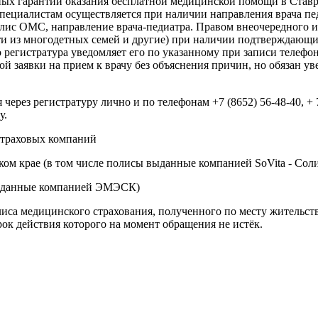
ых гарантий оказания бесплатной медицинской помощи в Ставроп
пециалистам осуществляется при наличии направления врача пе
олис ОМС, направление врача-педиатра. Правом внеочередного и
ти из многодетных семей и другие) при наличии подтверждающи
о регистратура уведомляет его по указанному при записи телеф
 заявки на прием к врачу без объяснения причин, но обязан уве
через регистратуру лично и по телефонам +7 (8652) 56-48-40, +
у.
страховых компаний
ом крае (в том числе полисы выданные компанией SoVita - Соли
 выданные компанией ЭМЭСК)
са медицинского страхования, полученного по месту жительст
рок действия которого на момент обращения не истёк.