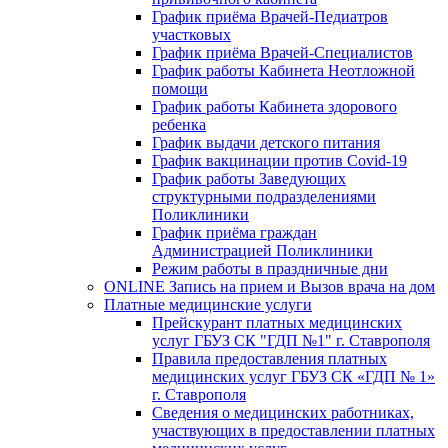
График приёма Врачей-Педиатров
участковых
График приёма Врачей-Специалистов
График работы Кабинета Неотложной
помощи
График работы Кабинета здорового
ребенка
График выдачи детского питания
График вакцинации против Covid-19
График работы Заведующих
структурными подразделениями
Поликлиники
График приёма граждан
Администрацией Поликлиники
Режим работы в праздничные дни
ONLINE Запись на прием и Вызов врача на дом
Платные медицинские услуги
Прейскурант платных медицинских
услуг ГБУЗ СК "ГДП №1" г. Ставрополя
Правила предоставления платных
медицинских услуг ГБУЗ СК «ГДП № 1»
г. Ставрополя
Сведения о медицинских работниках,
участвующих в предоставлении платных