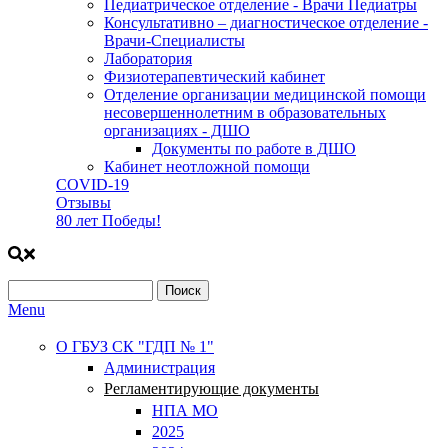
Педиатрическое отделение - Врачи Педиатры
Консультативно – диагностическое отделение -
Врачи-Специалисты
Лаборатория
Физиотерапевтический кабинет
Отделение организации медицинской помощи
несовершеннолетним в образовательных
организациях - ДШО
Документы по работе в ДШО
Кабинет неотложной помощи
COVID-19
Отзывы
80 лет Победы!
Поиск
Форма поиска
Menu
О ГБУЗ СК "ГДП № 1"
Администрация
Регламентирующие документы
НПА МО
2025