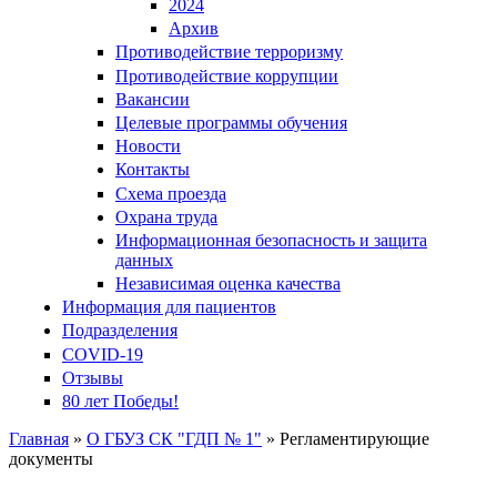
2024
Архив
Противодействие терроризму
Противодействие коррупции
Вакансии
Целевые программы обучения
Новости
Контакты
Схема проезда
Охрана труда
Информационная безопасность и защита
данных
Независимая оценка качества
Информация для пациентов
Подразделения
COVID-19
Отзывы
80 лет Победы!
Главная
»
О ГБУЗ СК "ГДП № 1"
» Регламентирующие
документы
Вы здесь