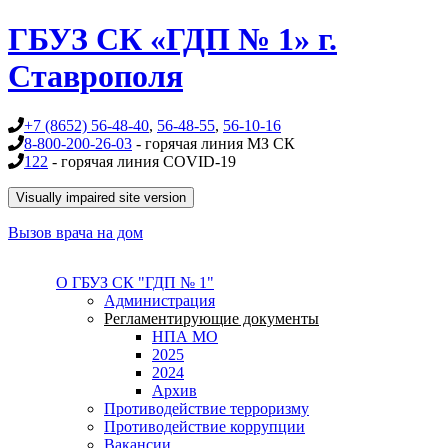
Перейти к основному содержанию
ГБУЗ СК «ГДП № 1» г.
Ставрополя
+7 (8652) 56-48-40
,
56-48-55
,
56-10-16
8-800-200-26-03
- горячая линия МЗ СК
122
- горячая линия COVID-19
Вызов врача на дом
О ГБУЗ СК "ГДП № 1"
Администрация
Регламентирующие документы
НПА МО
2025
2024
Архив
Противодействие терроризму
Противодействие коррупции
Вакансии